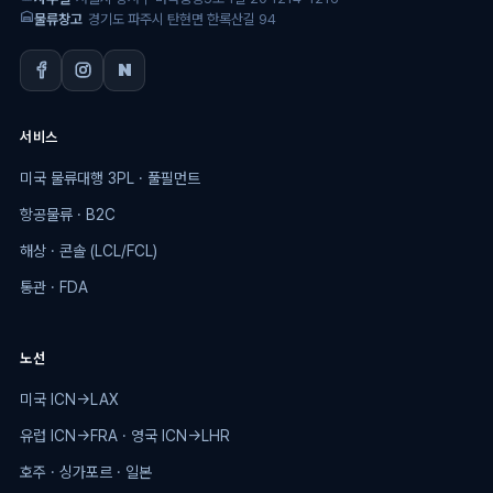
물류창고
경기도 파주시 탄현면 한록산길 94
서비스
미국 물류대행 3PL · 풀필먼트
항공물류 · B2C
해상 · 콘솔 (LCL/FCL)
통관 · FDA
노선
미국 ICN→LAX
유럽 ICN→FRA · 영국 ICN→LHR
호주 · 싱가포르 · 일본