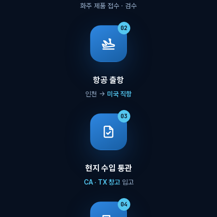
화주 제품 접수 · 검수
02
항공 출항
인천 →
미국 직항
03
현지 수입 통관
CA · TX 창고
입고
04