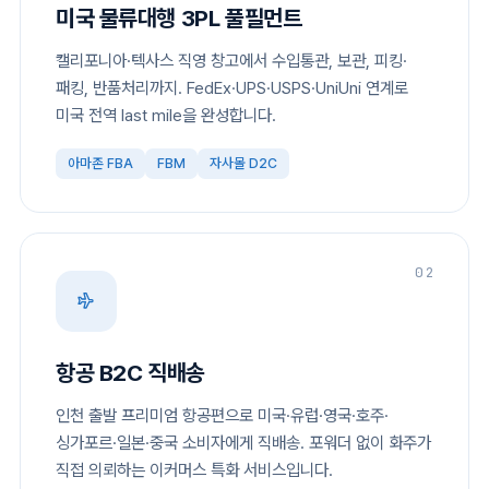
미국 물류대행 3PL 풀필먼트
캘리포니아·텍사스 직영 창고에서 수입통관, 보관, 피킹·
패킹, 반품처리까지. FedEx·UPS·USPS·UniUni 연계로
미국 전역 last mile을 완성합니다.
아마존 FBA
FBM
자사몰 D2C
02
항공 B2C 직배송
인천 출발 프리미엄 항공편으로 미국·유럽·영국·호주·
싱가포르·일본·중국 소비자에게 직배송. 포워더 없이 화주가
직접 의뢰하는 이커머스 특화 서비스입니다.