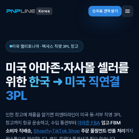
무료 견적 받기
Korea
미국 캘리포니아 · 텍사스 직영 3PL 창고
미국 아마존·자사몰 셀러를
위한
한국 ➜ 미국 직연결
3PL
인천 창고에 제품을 맡기면 피앤피라인이 미국 동·서부 직영 3PL
창고까지 항공 운송하고, 수입 통관부터
아마존 FBA
입고·FBM
소비자 직배송,
Shopify
·
TikTok Shop
주문 풀필먼트·반품 처리
까지
원스톱으로 완료합니다. 별도 포워더·통관사가 필요 없습니다.