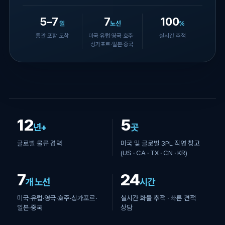
5–7
7
100
일
노선
%
통관 포함 도착
미국·유럽·영국·호주·
실시간 추적
싱가포르·일본·중국
12
5
년+
곳
글로벌 물류 경력
미국 및 글로벌 3PL 직영 창고
(US · CA · TX · CN · KR)
7
24
개 노선
시간
미국·유럽·영국·호주·싱가포르·
실시간 화물 추적 · 빠른 견적
일본·중국
상담