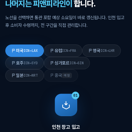
나머지는 피앤피라인이
합니다.
노선을 선택하면 통관 포함 예상 소요일이 바로 갱신됩니다. 인천 입고
후 소비자 수령까지, 전 구간을 직접 관리합니다.
미국
유럽
영국
ICN→LAX
ICN→FRA
ICN→LHR
호주
싱가포르
ICN→SYD
ICN→SIN
일본
중국
ICN→NRT
예정
01
인천 창고 입고