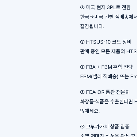
① 미국 현지 3PL로 전환
한국→미국 건별 직배송에서 벗
절감됩니다.
② HTSUS-10 코드 정비
판매 중인 모든 제품의 HT
③ FBA + FBM 혼합 전략
FBM(셀러 직배송) 또는 Pr
④ FDA·IOR 통관 전문화
화장품·식품을 수출한다면 F
없애세요.
⑤ 고부가가치 상품 집중
소액 저마진 상품은 관세 후