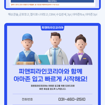
해상콘솔,군포창고,켈리포니아창고,CBM,수입관세,3pl,아마존fba,아마존3pl