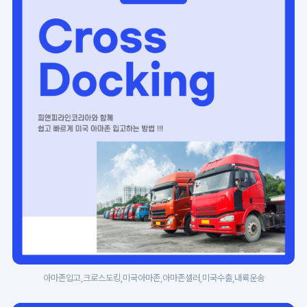
아마존입고,크로스도킹,미국아마존,아마존셀러,미국수출,내륙운송