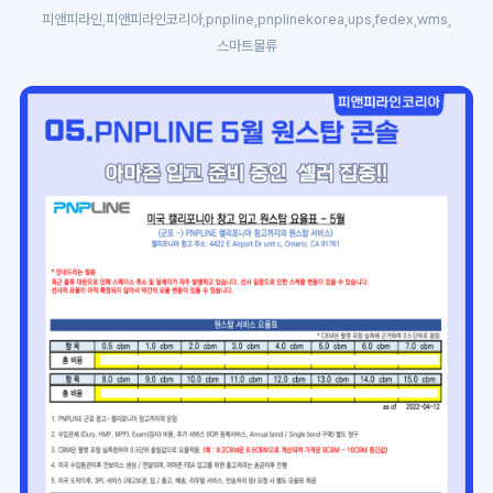
피앤피라인,피앤피라인코리아,pnpline,pnplinekorea,ups,fedex,wms,
스마트물류