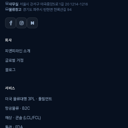
사무실
서울시 강서구 마곡중앙5로 1길 20 1214-1216
물류창고
경기도 파주시 탄현면 한록산길 94
회사
피앤피라인 소개
글로벌 거점
블로그
서비스
미국 물류대행 3PL · 풀필먼트
항공물류 · B2C
해상 · 콘솔 (LCL/FCL)
통관 · FDA