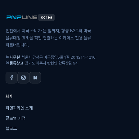
Korea
인천에서 미국 소비자 문 앞까지, 항공 B2C와 미국
물류대행 3PL을 직접 연결하는 이커머스 전용 물류
파트너입니다.
사무실
서울시 강서구 마곡중앙5로 1길 20 1214-1216
물류창고
경기도 파주시 탄현면 한록산길 94
회사
피앤피라인 소개
글로벌 거점
블로그