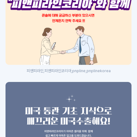
피앤피라인,피앤피라인코리아,pnpline,pnplinekorea