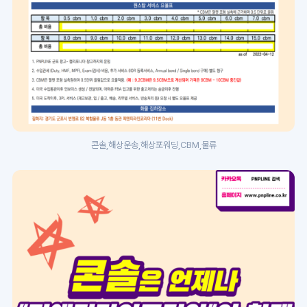
콘솔,해상운송,해상포워딩,CBM,물류