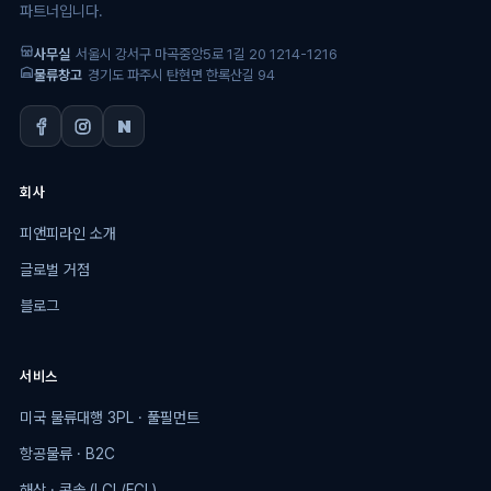
파트너입니다.
사무실
서울시 강서구 마곡중앙5로 1길 20 1214-1216
물류창고
경기도 파주시 탄현면 한록산길 94
회사
피앤피라인 소개
글로벌 거점
블로그
서비스
미국 물류대행 3PL · 풀필먼트
항공물류 · B2C
해상 · 콘솔 (LCL/FCL)