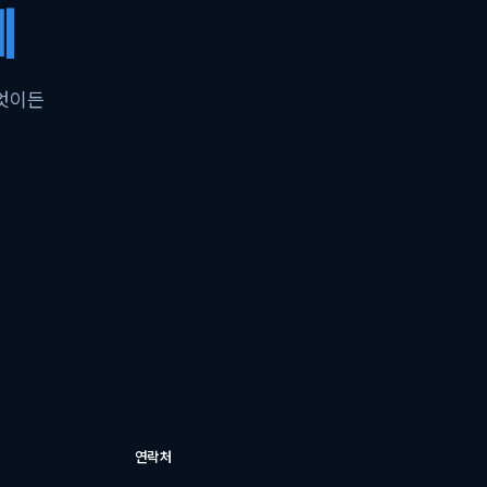
께
무엇이든
연락처