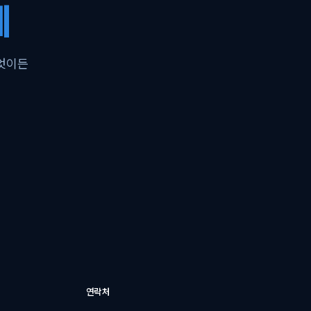
께
무엇이든
연락처