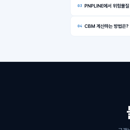
배송까지 물류 전 과정의
PNPLINE에서 위험물
03
운임으로 적용 가능합니
기존 포워딩 업체에 견적
1) 한국 ~ 미국 공항(LA,
MSDS를 전달해 주시면
운송타입에 맞춰 신속하
2) 미국 공항 ~ PNPLIN
CBM 계산하는 방법은?
04
위험물로 분류되는 제품도
※ 보통 2~3일 소요 /
화물 이동 중 진행상황을
길이(Length) mm × 폭
피앤피라인은 위험물 판독
플랫폼 내 대화창을 통해
해상으로 진행 시
※ 부피중량(항공화물) = 
아마존에 특화된 자체 
1) 한국 항구 ~ 미국 Lo
디지털 물류시스템을 근간
2) 한국 부산항 ~ 미국 
3) 미국 항구 ~ PNPL
※ Long Beach 기준
※ New York 기준: 
※ 항구 혼잡 및 날씨 