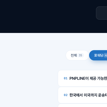
전체
포워딩
35
4
PNPLINE이 제공 가능
01
PNPLINE은 미국 캘
한국에서 미국까지 운송타
02
있습니다.
저희는 한국 내 제품 픽업
항공으로 진행 시
— 항공