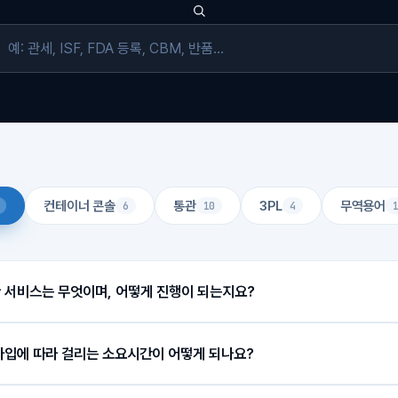
컨테이너 콘솔
통관
3PL
무역용어
6
10
4
한 서비스는 무엇이며, 어떻게 진행이 되는지요?
리포니아, 뉴저지, 한국에 위치하여, 한국 내 아마존 글로벌 셀러 분들을 중심으
입에 따라 걸리는 소요시간이 어떻게 되나요?
부터 운항스케쥴 확인, 미국 수입통관, 3PL서비스(화물 입·출고, 보관, 반품처
회사별로 스케쥴이 다르며, 1 day 서비스부터 3~4 days 서비스까지 다양