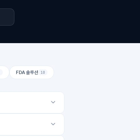
FDA 솔루션
1
10
로 원스탑 서비스를 제공하고
리 등), 미국 내 목적지
합니다. 원하시는 스케쥴 및